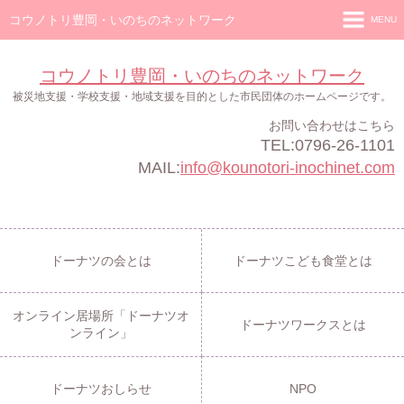
コウノトリ豊岡・いのちのネットワーク
MENU
ホーム
コウノトリ豊岡・いのちのネットワーク
ドーナツの会
被災地支援・学校支援・地域支援を目的とした市民団体のホームページです。
お問い合わせはこちら
ドーナツこども食堂
TEL:0796-26-1101
オンライン居場所「ドーナツオンライン」
MAIL:
info@kounotori-inochinet.com
ドーナツワークス
ドーナツおしらせ
ドーナツの会とは
ドーナツこども食堂とは
NPO
オンライン居場所「ドーナツオ
ドーナツワークスとは
ンライン」
ドーナツおしらせ
NPO