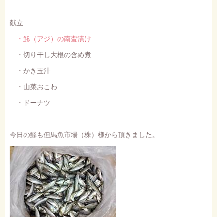
献立
・鯵（アジ）の南蛮漬け
・切り干し大根の含め煮
・かき玉汁
・山菜おこわ
・ドーナツ
今日の鯵も但馬魚市場（株）様から頂きました。