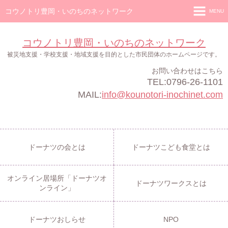
コウノトリ豊岡・いのちのネットワーク
MENU
ホーム
コウノトリ豊岡・いのちのネットワーク
ドーナツの会
被災地支援・学校支援・地域支援を目的とした市民団体のホームページです。
お問い合わせはこちら
ドーナツこども食堂
TEL:0796-26-1101
オンライン居場所「ドーナツオンライン」
MAIL:
info@kounotori-inochinet.com
ドーナツワークス
ドーナツおしらせ
ドーナツの会とは
ドーナツこども食堂とは
NPO
オンライン居場所「ドーナツオ
ドーナツワークスとは
ンライン」
ドーナツおしらせ
NPO