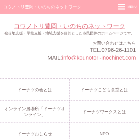
コウノトリ豊岡・いのちのネットワーク
MENU
ホーム
コウノトリ豊岡・いのちのネットワーク
ドーナツの会
被災地支援・学校支援・地域支援を目的とした市民団体のホームページです。
お問い合わせはこちら
ドーナツこども食堂
TEL:0796-26-1101
オンライン居場所「ドーナツオンライン」
MAIL:
info@kounotori-inochinet.com
ドーナツワークス
ドーナツおしらせ
ドーナツの会とは
ドーナツこども食堂とは
NPO
オンライン居場所「ドーナツオ
ドーナツワークスとは
ンライン」
ドーナツおしらせ
NPO