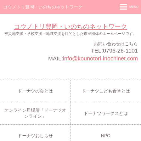
コウノトリ豊岡・いのちのネットワーク
MENU
ホーム
コウノトリ豊岡・いのちのネットワーク
ドーナツの会
被災地支援・学校支援・地域支援を目的とした市民団体のホームページです。
お問い合わせはこちら
ドーナツこども食堂
TEL:0796-26-1101
オンライン居場所「ドーナツオンライン」
MAIL:
info@kounotori-inochinet.com
ドーナツワークス
ドーナツおしらせ
ドーナツの会とは
ドーナツこども食堂とは
NPO
オンライン居場所「ドーナツオ
ドーナツワークスとは
ンライン」
ドーナツおしらせ
NPO