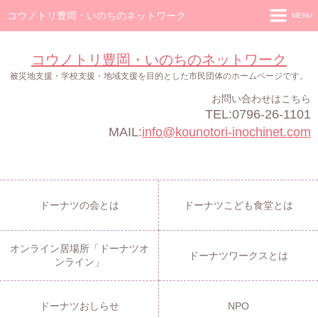
コウノトリ豊岡・いのちのネットワーク
MENU
ホーム
コウノトリ豊岡・いのちのネットワーク
ドーナツの会
被災地支援・学校支援・地域支援を目的とした市民団体のホームページです。
お問い合わせはこちら
ドーナツこども食堂
TEL:0796-26-1101
オンライン居場所「ドーナツオンライン」
MAIL:
info@kounotori-inochinet.com
ドーナツワークス
ドーナツおしらせ
ドーナツの会とは
ドーナツこども食堂とは
NPO
オンライン居場所「ドーナツオ
ドーナツワークスとは
ンライン」
ドーナツおしらせ
NPO